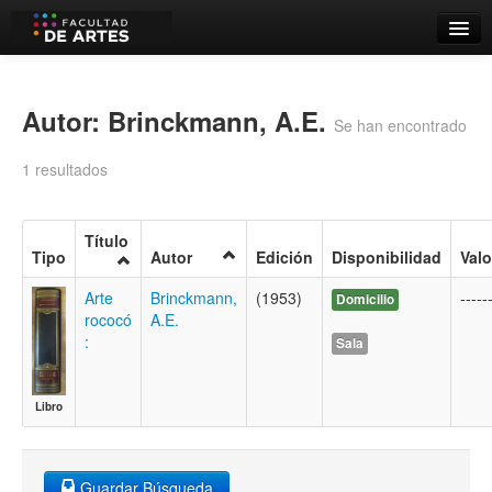
Catálogo
Búsqueda Avanzada
Autor: Brinckmann, A.E.
Se han encontrado
Estantes Virtuales
1 resultados
Título
Tipo
Autor
Edición
Disponibilidad
Valo
Contacto
Arte
Brinckmann,
(1953)
-----
Domicilio
Iniciar sesión
rococó
A.E.
:
Sala
Libro
Guardar Búsqueda