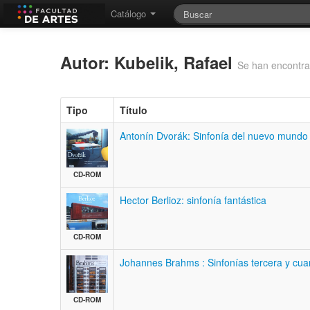
Catálogo
Autor: Kubelik, Rafael
Se han encontra
Tipo
Título
Antonín Dvorák: Sinfonía del nuevo mundo
CD-ROM
Hector Berlioz: sinfonía fantástica
CD-ROM
Johannes Brahms : Sinfonías tercera y cua
CD-ROM