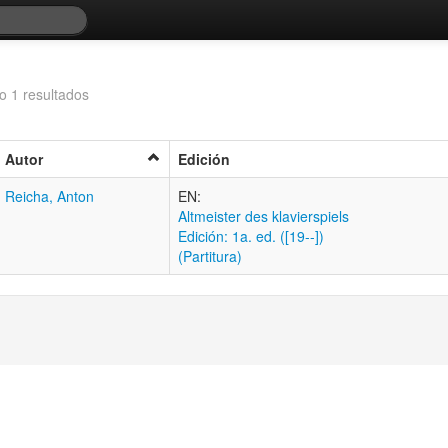
o 1 resultados
Autor
Edición
Reicha, Anton
EN:
Altmeister des klavierspiels
Edición: 1a. ed. ([19--])
(Partitura)