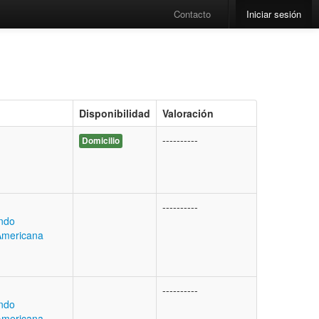
Contacto
Iniciar sesión
Disponibilidad
Valoración
----------
Domicilio
----------
ndo
-Americana
----------
ndo
-Americana