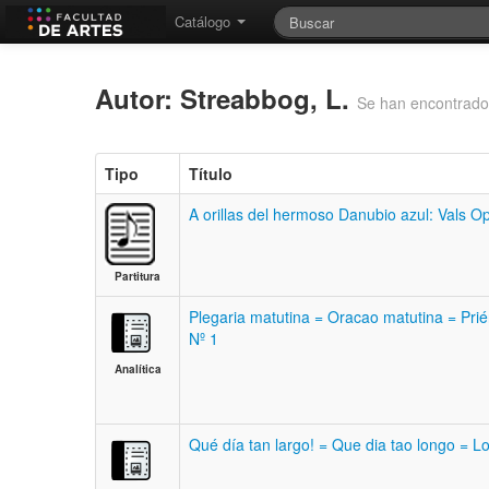
Catálogo
Autor: Streabbog, L.
Se han encontrado
Tipo
Título
A orillas del hermoso Danubio azul: Vals O
Partitura
Plegaria matutina = Oracao matutina = Prié
Nº 1
Analítica
Qué día tan largo! = Que dia tao longo = L