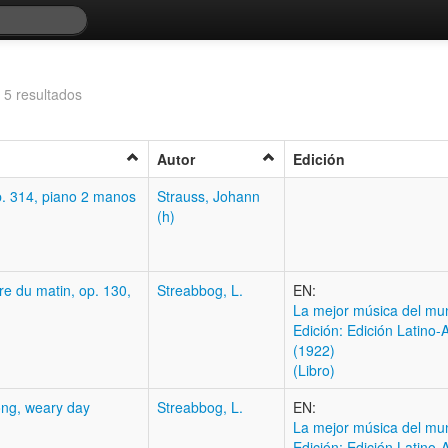
 5 resultados
Autor
Edición
p. 314, piano 2 manos
Strauss, Johann
(h)
re du matin, op. 130,
Streabbog, L.
EN:
La mejor música del mu
Edición: Edición Latino
(1922)
(Libro)
ong, weary day
Streabbog, L.
EN:
La mejor música del mu
Edición: Edición Latino