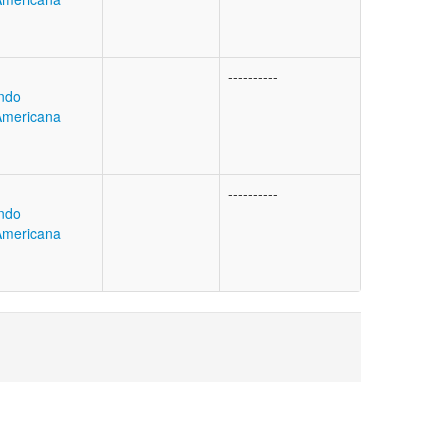
----------
ndo
-Americana
----------
ndo
-Americana