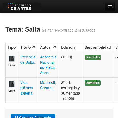
Catálogo
Búsqueda Avanzada
Tema: Salta
Se han encontrado 2 resultados
Estantes Virtuales
Tipo
Título
Autor
Edición
Disponibilidad
V
Provincia
Academia
(1988)
--
Domicilio
de Salta:
Nacional
Contacto
Libro
de Bellas
Artes
Iniciar sesión
Vida
Martorell,
2º ed.
--
Domicilio
plástica
Carmen
corregida y
Libro
salteña
aumentada
(2005)
Guardar Búsqueda