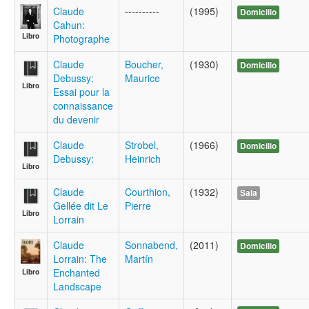
Claude
----------
(1995)
Domicilio
Cahun:
Libro
Photographe
Claude
Boucher,
(1930)
Domicilio
Debussy:
Maurice
Libro
Essai pour la
connaissance
du devenir
Claude
Strobel,
(1966)
Domicilio
Debussy:
Heinrich
Libro
Claude
Courthion,
(1932)
Sala
Gellée dit Le
Pierre
Libro
Lorrain
Claude
Sonnabend,
(2011)
Domicilio
Lorrain: The
Martín
Enchanted
Libro
Landscape