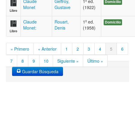
Claude
Geffroy,
1º ed.
Domicilio
Monet
Gustave
(1922)
Libro
Claude
Rouart,
1º ed.
Domicilio
Monet:
Denis
(1958)
Libro
« Primero
« Anterior
1
2
3
4
5
6
7
8
9
10
Siguiente »
Último »
Guardar Búsqueda