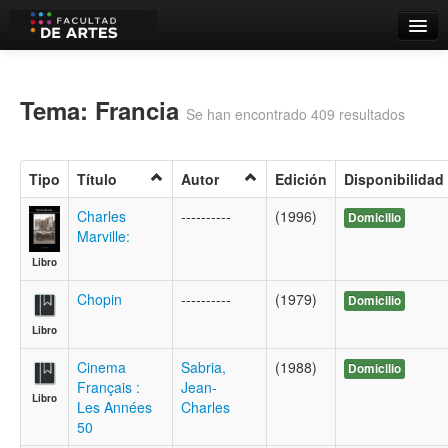
Catálogo
Búsqueda Avanzada
Tema: Francia
Se han encontrado 409 resultados
Estantes Virtuales
Tipo
Título
Autor
Edición
Disponibilidad
Charles
----------
(1996)
Domicilio
Marville:
Contacto
Libro
Iniciar sesión
Chopin
----------
(1979)
Domicilio
Libro
Cinema
Sabria,
(1988)
Domicilio
Français :
Jean-
Libro
Les Années
Charles
50