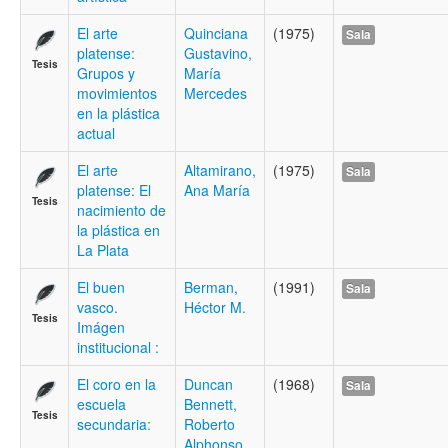
El arte
Quinciana
(1975)
Sala
platense:
Gustavino,
Tesis
Grupos y
María
movimientos
Mercedes
en la plástica
actual
El arte
Altamirano,
(1975)
Sala
platense: El
Ana María
Tesis
nacimiento de
la plástica en
La Plata
El buen
Berman,
(1991)
Sala
vasco.
Héctor M.
Tesis
Imágen
institucional :
El coro en la
Duncan
(1968)
Sala
escuela
Bennett,
Tesis
secundaria:
Roberto
Alphonso