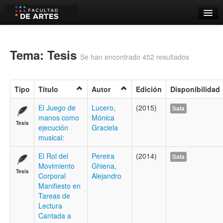
Catálogo
Búsqueda Avanzada
Tema: Tesis
Se han encontrado 452 resultados
Estantes Virtuales
Tipo
Título
Autor
Edición
Disponibilidad
El Juego de
Lucero,
(2015)
Sala
manos como
Mónica
Contacto
Tesis
ejecución
Graciela
musical:
Iniciar sesión
El Rol del
Pereira
(2014)
Sala
Movimiento
Ghiena,
Tesis
Corporal
Alejandro
Manifiesto en
Tareas de
Lectura
Cantada a