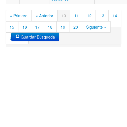
« Primero
« Anterior
10
11
12
13
14
15
16
17
18
19
20
Siguiente »
Guardar Búsqueda
Último »