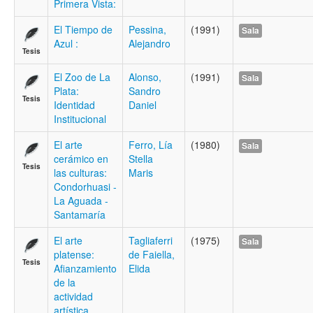
Primera Vista:
El Tiempo de
Pessina,
(1991)
Sala
Azul :
Alejandro
Tesis
El Zoo de La
Alonso,
(1991)
Sala
Plata:
Sandro
Tesis
Identidad
Daniel
Institucional
El arte
Ferro, Lía
(1980)
Sala
cerámico en
Stella
Tesis
las culturas:
Maris
Condorhuasi -
La Aguada -
Santamaría
El arte
Tagliaferri
(1975)
Sala
platense:
de Faiella,
Tesis
Afianzamiento
Elida
de la
actividad
artística