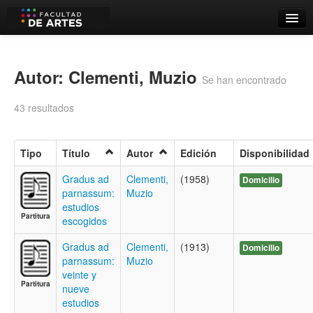
Catálogo
Búsqueda Avanzada
Autor: Clementi, Muzio
Se han encontrado
Estantes Virtuales
43 resultados
Tipo
Título
Autor
Edición
Disponibilidad
Contacto
Gradus ad
Clementi,
(1958)
Domicilio
parnassum:
Muzio
Iniciar sesión
estudios
Partitura
escogidos
Gradus ad
Clementi,
(1913)
Domicilio
parnassum:
Muzio
veinte y
Partitura
nueve
estudios