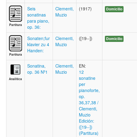
Seis
Clementi,
(1917)
Domicilio
sonatinas
Muzio
para piano,
Partitura
op. 36:
Sonaten;fur
Clementi,
([19--])
Domicilio
klavier zu 4
Muzio
Handen:
Partitura
Sonatina,
Clementi,
EN:
op. 36 Nº1
Muzio
12
sonatine
Analítica
per
pianoforte,
op.
36,37,38 /
Clementi,
Muzio
Edición:
([19--])
(Partitura)