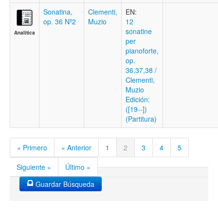
Sonatina,
Clementi,
EN:
op. 36 Nº2
Muzio
12
sonatine
Analítica
per
pianoforte,
op.
36,37,38 /
Clementi,
Muzio
Edición:
([19--])
(Partitura)
« Primero
« Anterior
1
2
3
4
5
Siguiente »
Último »
Guardar Búsqueda