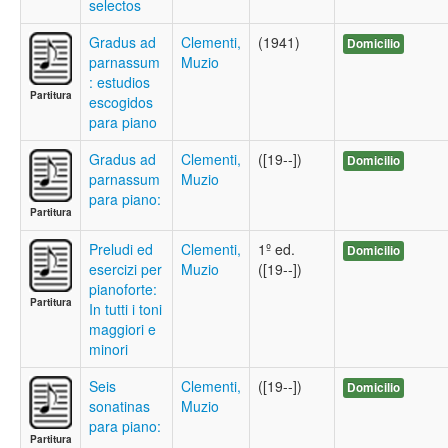
selectos
Gradus ad
Clementi,
(1941)
Domicilio
parnassum
Muzio
: estudios
Partitura
escogidos
para piano
Gradus ad
Clementi,
([19--])
Domicilio
parnassum
Muzio
para piano:
Partitura
Preludi ed
Clementi,
1º ed.
Domicilio
esercizi per
Muzio
([19--])
pianoforte:
Partitura
In tutti i toni
maggiori e
minori
Seis
Clementi,
([19--])
Domicilio
sonatinas
Muzio
para piano:
Partitura