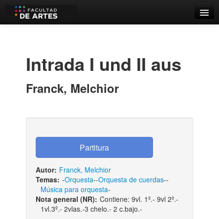
Catálogo
Búsqueda Avanzada
Intrada I und II aus
Estantes Virtuales
Franck, Melchior
Contacto
Iniciar sesión
Autor:
Franck, Melchior
Temas:
-
Orquesta
--
Orquesta de cuerdas
--
Música para orquesta
-
Nota general (NR):
Contiene: 9vl. 1º.- 9vl 2º.-
1vl.3º.- 2vlas.-3 chelo.- 2 c.bajo.-