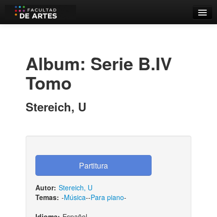
Catálogo
Búsqueda Avanzada
Album: Serie B.IV
Estantes Virtuales
Tomo
Stereich, U
Contacto
Iniciar sesión
Autor:
Stereich, U
Temas:
-
Música
--
Para piano
-
Idioma:
Español