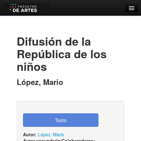
Catálogo
Búsqueda Avanzada
Difusión de la
Estantes Virtuales
República de los
niños
Contacto
López, Mario
Iniciar sesión
Autor:
López, Mario
Autor secundario/Colaboradores:
-