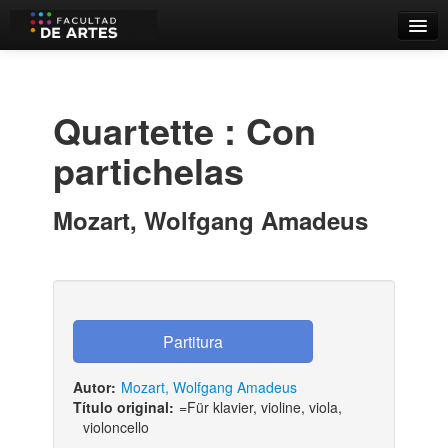
Catálogo
Búsqueda Avanzada
Quartette : Con
Estantes Virtuales
partichelas
Mozart, Wolfgang Amadeus
Contacto
Iniciar sesión
Autor:
Mozart, Wolfgang Amadeus
Título original:
=Für klavier, violine, viola,
violoncello