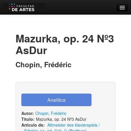
Catálogo
Búsqueda Avanzada
Mazurka, op. 24 Nº3
Estantes Virtuales
AsDur
Chopin, Frédéric
Contacto
Iniciar sesión
Autor:
Chopin, Frédéric
Título:
Mazurka, op. 24 Nº3 AsDur
Articulo de:
Altmeister des klavierspiels /
Edición: 1a. ed. ([19--]) (Partitura)