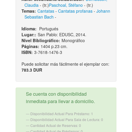
Claudia
- (tr.)
Paschoal, Stéfano
- (tr.)
Temas:
Cantatas
-
Cantatas profanas
-
Johann
Sebastian Bach
-
Idioma:
Portugués
Lugar::
San Pablo: EDUSC, 2014.
Nivel Bibliográfico:
Monográfico
Páginas:
1404 p.23 cm.
ISBN:
3-7618-1476-3
Puede solicitar más fácilmente el ejemplar con:
783.3 DUR
Se cuenta con disponibilidad
inmediata para llevar a domicilio.
Disponibilidad Actual Para Préstamo: 1
Disponibilidad Actual Para Sala de Lectura: 0
Cantidad Actual de Reservas: 0
Cantidad Actual de Préstamos: 0