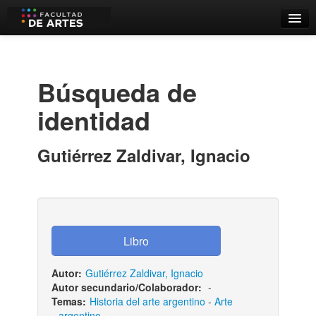
Catálogo
Búsqueda Avanzada
Búsqueda de
Estantes Virtuales
identidad
Gutiérrez Zaldivar, Ignacio
Contacto
Iniciar sesión
Autor:
Gutiérrez Zaldivar, Ignacio
Autor secundario/Colaborador:
-
Temas:
Historia del arte argentino
-
Arte
argentino
-