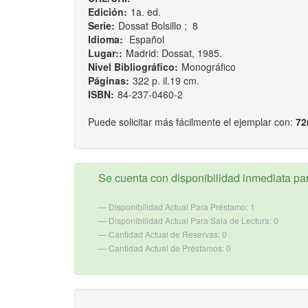
Edición:
1a. ed.
Serie:
Dossat Bolsillo ; 8
Idioma:
Español
Lugar::
Madrid: Dossat, 1985.
Nivel Bibliográfico:
Monográfico
Páginas:
322 p. il.19 cm.
ISBN:
84-237-0460-2
Puede solicitar más fácilmente el ejemplar con:
72
Se cuenta con disponibilidad inmediata para
Disponibilidad Actual Para Préstamo: 1
Disponibilidad Actual Para Sala de Lectura: 0
Cantidad Actual de Reservas: 0
Cantidad Actual de Préstamos: 0