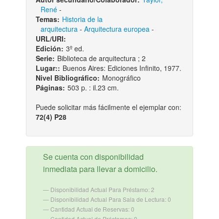
René
-
Temas:
Historia de la
arquitectura
-
Arquitectura europea
-
URL/URI:
Edición:
3º ed.
Serie:
Biblioteca de arquitectura ; 2
Lugar::
Buenos Aires: Ediciones Infinito, 1977.
Nivel Bibliográfico:
Monográfico
Páginas:
503 p. : il.23 cm.
Puede solicitar más fácilmente el ejemplar con:
72(4) P28
Se cuenta con disponibilidad
inmediata para llevar a domicilio.
Disponibilidad Actual Para Préstamo: 2
Disponibilidad Actual Para Sala de Lectura: 0
Cantidad Actual de Reservas: 0
Cantidad Actual de Préstamos: 0