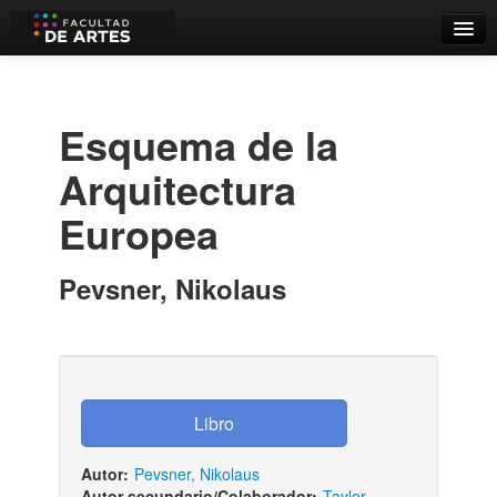
Catálogo
Búsqueda Avanzada
Esquema de la
Estantes Virtuales
Arquitectura
Europea
Contacto
Pevsner, Nikolaus
Iniciar sesión
Autor:
Pevsner, Nikolaus
Autor secundario/Colaborador:
Taylor,