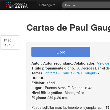
Catálogo
Cartas de Paul Gau
1º ed.
(1943)
Autor:
Autor secundario/Colaborador:
Melo de 
Título propiamente dicho:
:A Georges Daniel de
Temas:
Pintores
-
Francia
-
Paul Gauguin
-
URL/URI:
Edición:
1º ed.
Lugar::
Buenos Aires: El Ateneo, 1943.
Nivel Bibliográfico:
Monográfico
Páginas:
239 p.20 cm.
Puede solicitar más fácilmente el ejemplar con:
75