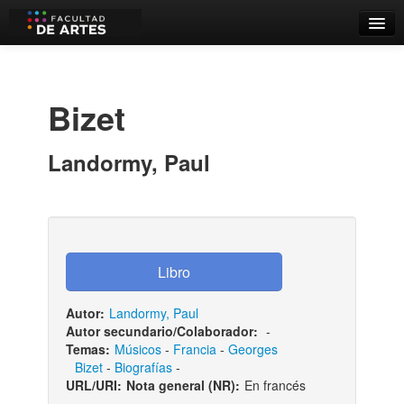
Catálogo
Búsqueda Avanzada
Bizet
Estantes Virtuales
Landormy, Paul
Contacto
Iniciar sesión
Autor:
Landormy, Paul
Autor secundario/Colaborador:
-
Temas:
Músicos
-
Francia
-
Georges
Bizet
-
Biografías
-
URL/URI:
Nota general (NR):
En francés