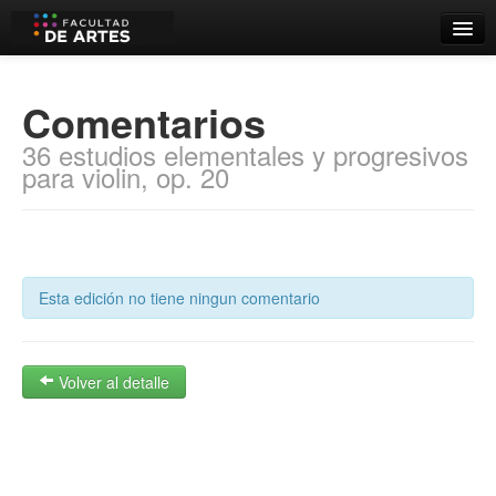
Catálogo
Comentarios
Búsqueda Avanzada
36 estudios elementales y progresivos
Estantes Virtuales
para violin, op. 20
Contacto
Esta edición no tiene ningun comentario
Iniciar sesión
Volver al detalle