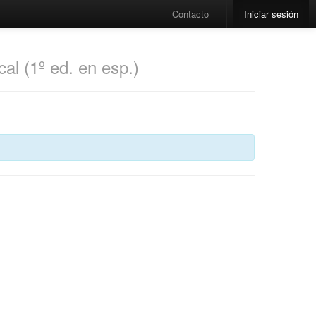
Contacto
Iniciar sesión
al (1º ed. en esp.)