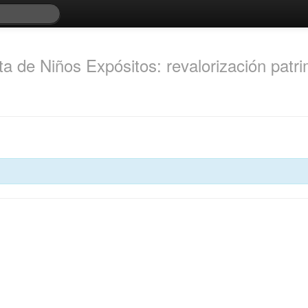
a de Niños Expósitos: revalorización patri