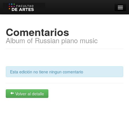
Catálogo
Comentarios
Búsqueda Avanzada
Album of Russian piano music
Estantes Virtuales
Contacto
Esta edición no tiene ningun comentario
Iniciar sesión
Volver al detalle