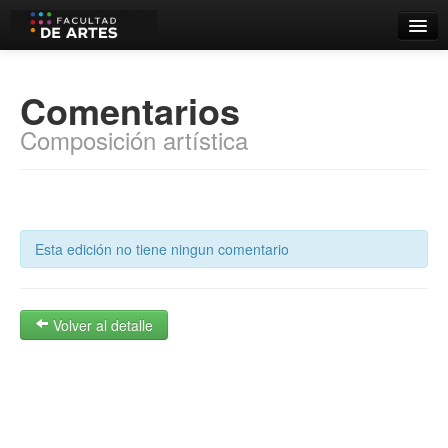
Catálogo
Comentarios
Búsqueda Avanzada
Composición artística
Estantes Virtuales
Contacto
Esta edición no tiene ningun comentario
Iniciar sesión
Volver al detalle