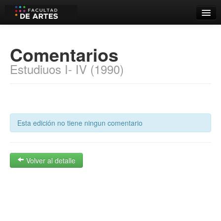
Catálogo
Comentarios
Búsqueda Avanzada
Estudiuos I- IV (1990)
Estantes Virtuales
Contacto
Esta edición no tiene ningun comentario
Iniciar sesión
Volver al detalle