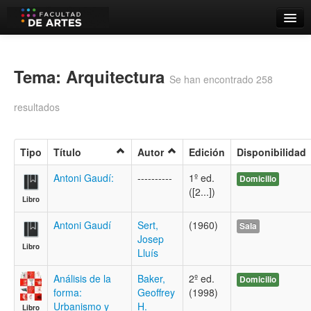
Catálogo
Búsqueda Avanzada
Tema: Arquitectura
Se han encontrado 258
Estantes Virtuales
resultados
Tipo
Título
Autor
Edición
Disponibilidad
Contacto
Antoni Gaudí:
----------
1º ed.
Domicilio
([2...])
Iniciar sesión
Libro
Antoni Gaudí
Sert,
(1960)
Sala
Josep
Libro
Lluís
Análisis de la
Baker,
2º ed.
Domicilio
forma:
Geoffrey
(1998)
Urbanismo y
H.
Libro