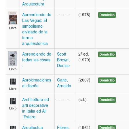
Arquitectura
Aprendiendo de
----------
(1978)
Domicilio
Las Vegas: El
simbolismo
Libro
olvidado de la
forma
arquitectónica
Aprendiendo de
Scott
2º ed.
Domicilio
todas las cosas
Brown,
(1979)
:
Denise
Libro
Aproximaciones
Gaite,
(2007)
Domicilio
al diseño
Arnoldo
Libro
Architettura ed
----------
(s.f.)
Domicilio
arti decorative
Libro
in Italia ed All
´Estero
Arquitectua
Flores,
(1961)
Domicilio