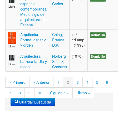
española
Carlos
Libro
contemporánea:
Medio siglo de
arquitectura en
España
Arquitectura:
Ching,
11º
Domicilio
Forma, espacio
Francis
ed.amp.
y orden
D.K.
(1998)
Libro
Arquitectura
Norberg-
(1970)
Domicilio
barroca tardía y
Schulz,
Libro
rococó:
Christian
« Primero
« Anterior
1
2
3
4
5
6
7
8
9
10
Siguiente »
Último »
Guardar Búsqueda