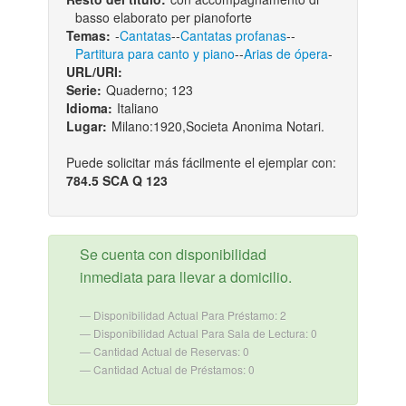
basso elaborato per pianoforte
Temas:
-
Cantatas
--
Cantatas profanas
--
Partitura para canto y piano
--
Arias de ópera
-
URL/URI:
Serie:
Quaderno; 123
Idioma:
Italiano
Lugar:
Milano:1920,Societa Anonima Notari.
Puede solicitar más fácilmente el ejemplar con:
784.5 SCA Q 123
Se cuenta con disponibilidad
inmediata para llevar a domicilio.
Disponibilidad Actual Para Préstamo: 2
Disponibilidad Actual Para Sala de Lectura: 0
Cantidad Actual de Reservas: 0
Cantidad Actual de Préstamos: 0