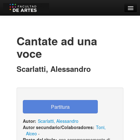
Catálogo
Búsqueda Avanzada
Cantate ad una
Estantes Virtuales
voce
Scarlatti, Alessandro
Contacto
Iniciar sesión
Autor:
Scarlatti, Alessandro
Autor secundario/Colaboradores:
Toni,
Alceo
-
Resto del título:
con accompagnamento di