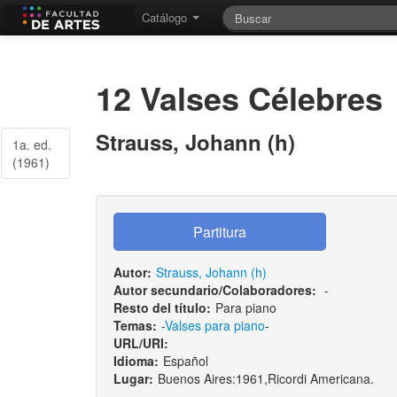
Catálogo
12 Valses Célebres
Strauss, Johann (h)
1a. ed.
(1961)
Autor:
Strauss, Johann (h)
Autor secundario/Colaboradores:
-
Resto del título:
Para piano
Temas:
-
Valses para piano
-
URL/URI:
Idioma:
Español
Lugar:
Buenos Aires:1961,Ricordi Americana.