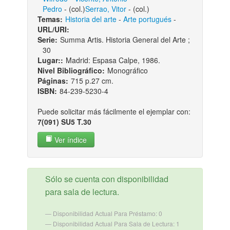
Pedro
- (col.)
Serrao, Vitor
- (col.)
Temas:
Historia del arte
-
Arte portugués
-
URL/URI:
Serie:
Summa Artis. Historia General del Arte ;
30
Lugar::
Madrid: Espasa Calpe, 1986.
Nivel Bibliográfico:
Monográfico
Páginas:
715 p.27 cm.
ISBN:
84-239-5230-4
Puede solicitar más fácilmente el ejemplar con:
7(091) SU5 T.30
Ver índice
Sólo se cuenta con disponibilidad
para sala de lectura.
Disponibilidad Actual Para Préstamo: 0
Disponibilidad Actual Para Sala de Lectura: 1