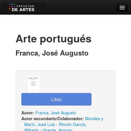
Catálogo
Búsqueda Avanzada
Arte portugués
Estantes Virtuales
Franca, José Augusto
Contacto
Iniciar sesión
Autor:
Franca, José Augusto
Autor secundario/Colaborador:
Morales y
Marín, José Luis
-
Rincón García,
Wifredo
-
Vicente, Antonio