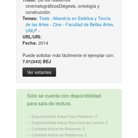
cinematográficosDiégesis, ontología y
construcción
Temas:
Tesis
-
Maestría en Estética y Teoría
de las Artes
-
Cine
-
Facultad de Bellas Artes.
UNLP
-
URL/URI:
Fecha:
2014
Puede solicitar más fácilmente el ejemplar con:
7.01(043) BEJ
Ver estantes
Sólo se cuenta con disponibilidad
para sala de lectura.
Disponibilidad Actual Para Préstamo: 0
Disponibilidad Actual Para Sala de Lectura: 2
Cantidad Actual de Reservas: 0
Cantidad Actual de Préstamos: 0