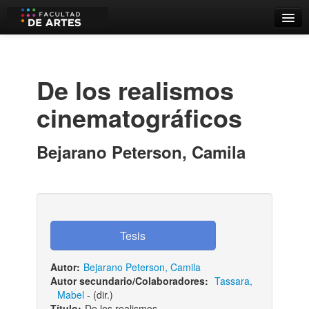
Catálogo
Búsqueda Avanzada
De los realismos
Estantes Virtuales
cinematográficos
Bejarano Peterson, Camila
Contacto
Iniciar sesión
Autor:
Bejarano Peterson, Camila
Autor secundario/Colaboradores:
Tassara,
Mabel
- (dir.)
Título:
De los realismos