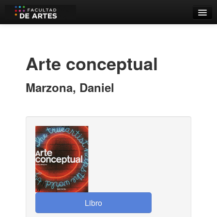
Catálogo
Búsqueda Avanzada
Arte conceptual
Estantes Virtuales
Marzona, Daniel
Contacto
Iniciar sesión