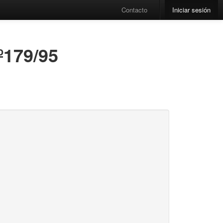
Contacto
Iniciar sesión
º179/95