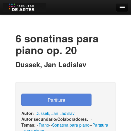
Catálogo
Búsqueda Avanzada
6 sonatinas para
Estantes Virtuales
piano op. 20
Dussek, Jan Ladislav
Contacto
Iniciar sesión
Autor:
Dussek, Jan Ladislav
Autor secundario/Colaboradores:
-
Temas:
-
Piano
--
Sonatina para piano
--
Partitura
para piano
-