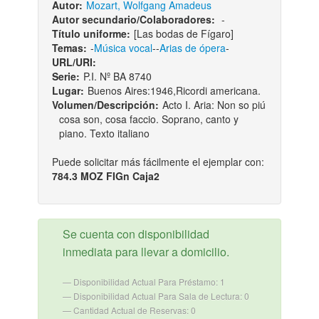
Autor:
Mozart, Wolfgang Amadeus
Autor secundario/Colaboradores:
-
Título uniforme:
[Las bodas de Fígaro]
Temas:
-
Música vocal
--
Arias de ópera
-
URL/URI:
Serie:
P.I. Nº BA 8740
Lugar:
Buenos Aires:1946,Ricordi americana.
Volumen/Descripción:
Acto I. Aria: Non so piú
cosa son, cosa faccio. Soprano, canto y
piano. Texto italiano
Puede solicitar más fácilmente el ejemplar con:
784.3 MOZ FIGn Caja2
Se cuenta con disponibilidad
inmediata para llevar a domicilio.
Disponibilidad Actual Para Préstamo: 1
Disponibilidad Actual Para Sala de Lectura: 0
Cantidad Actual de Reservas: 0