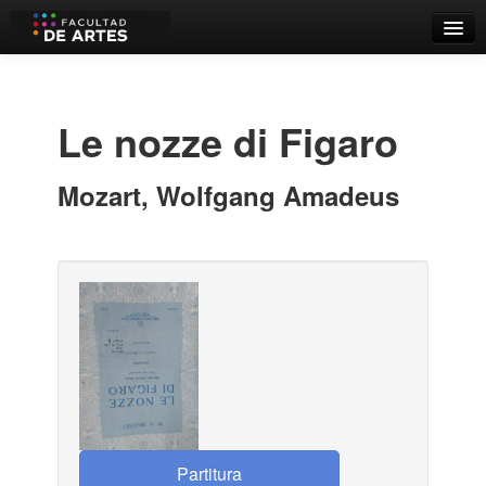
Catálogo
Búsqueda Avanzada
Le nozze di Figaro
Estantes Virtuales
Mozart, Wolfgang Amadeus
Contacto
Iniciar sesión