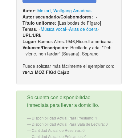
Autor:
Mozart, Wolfgang Amadeus
Autor secundario/Colaboradores:
-
Título uniforme:
[Las bodas de Fígaro]
Temas:
-
Música vocal
--
Arias de ópera
-
URL/URI:
Lugar:
Buenos Aires:1946,Ricordi americana.
Volumen/Descripción:
Recitado y aria: "Deh
viene, non tardar" (Susana). Soprano
Puede solicitar más fácilmente el ejemplar con:
784.3 MOZ FIGd Caja2
Se cuenta con disponibilidad
inmediata para llevar a domicilio.
Disponibilidad Actual Para Préstamo: 1
Disponibilidad Actual Para Sala de Lectura: 0
Cantidad Actual de Reservas: 0
Cantidad Actual de Préstamos: 0