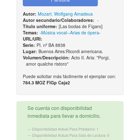
Autor:
Mozart, Wolfgang Amadeus
Autor secundario/Colaboradores:
-
Título uniforme:
[Las bodas de Fígaro]
Temas:
-
Música vocal
--
Arias de ópera
-
URL/URI:
Serie:
PI. nº BA 8838
Lugar:
Buenos Aires:Ricordi americana.
Volumen/Descripción:
Acto II. Aria: "Porgi,
amor qualche ristoro"
Puede solicitar más fácilmente el ejemplar con:
784.3 MOZ FIGp Caja2
Se cuenta con disponibilidad
inmediata para llevar a domicilio.
Disponibilidad Actual Para Préstamo: 1
Disponibilidad Actual Para Sala de Lectura: 0