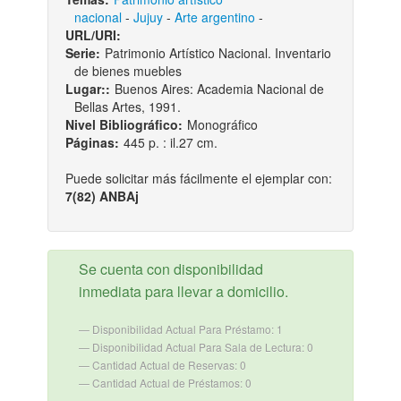
nacional
-
Jujuy
-
Arte argentino
-
URL/URI:
Serie:
Patrimonio Artístico Nacional. Inventario
de bienes muebles
Lugar::
Buenos Aires: Academia Nacional de
Bellas Artes, 1991.
Nivel Bibliográfico:
Monográfico
Páginas:
445 p. : il.27 cm.
Puede solicitar más fácilmente el ejemplar con:
7(82) ANBAj
Se cuenta con disponibilidad
inmediata para llevar a domicilio.
Disponibilidad Actual Para Préstamo: 1
Disponibilidad Actual Para Sala de Lectura: 0
Cantidad Actual de Reservas: 0
Cantidad Actual de Préstamos: 0