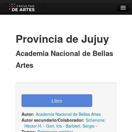
Catálogo
Búsqueda Avanzada
Provincia de Jujuy
Estantes Virtuales
Academia Nacional de Bellas
Artes
Contacto
Iniciar sesión
Autor:
Academia Nacional de Bellas Artes
Autor secundario/Colaborador:
Schenone,
Héctor H.
-
Gori, Iris
-
Barbieri, Sergio
-
Temas:
Patrimonio artístico